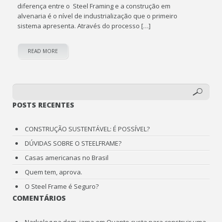
diferença entre o Steel Framing e a construção em
alvenaria é o nível de industrialização que o primeiro
sistema apresenta. Através do processo […]
READ MORE
POSTS RECENTES
CONSTRUÇÃO SUSTENTÁVEL: É POSSÍVEL?
DÚVIDAS SOBRE O STEELFRAME?
Casas americanas no Brasil
Quem tem, aprova.
O Steel Frame é Seguro?
COMENTÁRIOS
Narkolog na dom_iama
em
Quanto custa para construir uma