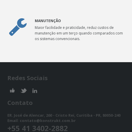
MANUTENÇÃO
Maior facilidade e praticidade, reduz custos de
manutenção em um terço quando comparados com
os sistemas convencionais.
Redes Sociais
Contato
ER. José de Alencar, 260 - Cristo Rei, Curitiba - PR, 80050-240
Email:
contato@konstrukt.com.br
+55 41 3402-2882